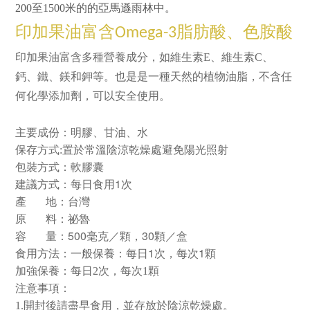
200
至
1500
米的的亞馬遜雨林中。
印加果油富含
脂肪酸、
色胺酸
Omega-3
印加果油富含多種營養成分，如維生素
E
、維生素
C
、
鈣、鐵、鎂和鉀等。也是是一種天然的植物油脂，不含任
何化學添加劑，可以安全使用。
主要成份：明膠、甘油、水
保存方式
:
置於常溫陰涼乾燥處避免陽光照射
包裝方式：軟膠囊
1
建議方式：每日食用
次
產
地：台灣
原
料：祕魯
500
30
容
量：
毫克／顆，
顆／盒
1
1
食用方法：一般保養：每日
次，每次
顆
加強保養：每日
2
次，每次
1
顆
注意事項：
1.
開封後請盡早食用，並存放於陰涼乾燥處。