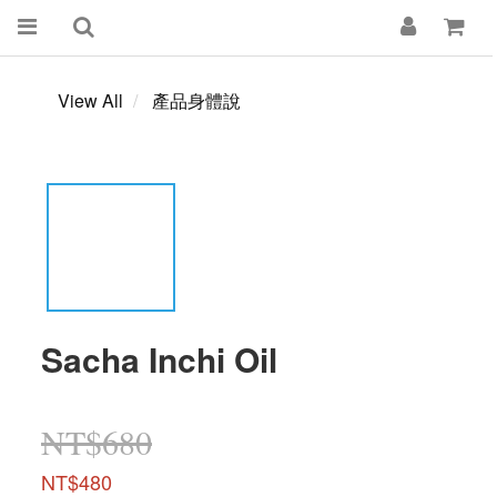
View All
產品身體說
Sacha Inchi Oil
NT$680
NT$480